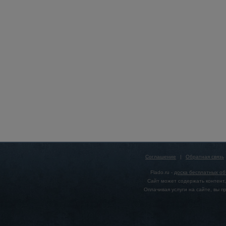
Соглашение
|
Обратная связь
Flado.ru -
доска бесплатных о
Сайт может содержать контент,
Оплачивая услуги на сайте, вы 