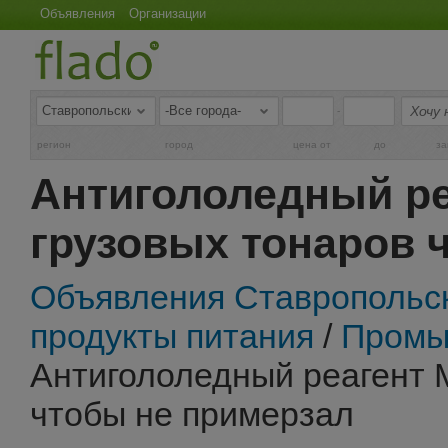
Объявления
Организации
-
регион
город
цена от
до
за
Антигололедный р
грузовых тонаров 
Объявления Ставропольск
продукты питания
/
Промы
Антигололедный реагент
чтобы не примерзал