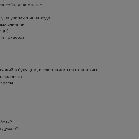
способная на многое.
е, на увеличение дохода
вных влияний
ницы)
ый приворот
туаций в будущем, и как защититься от негатива.
с человека.
опросы.
юбовь?
ом думаю?
?