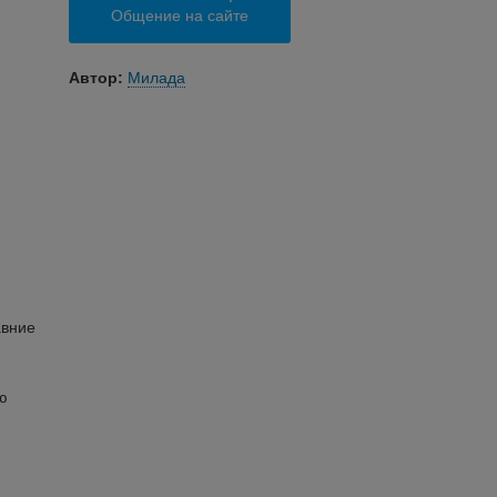
Общение на сайте
Автор:
Милада
авние
ю