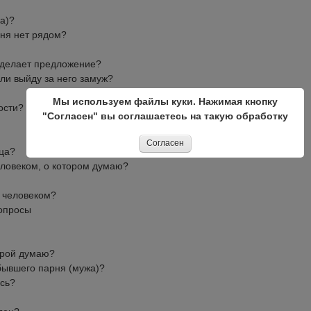
а)?
еня нет рядом?
о делает предложение?
сли выйду за него замуж?
Мы используем файлы куки. Нажимая кнопку
ости?
"Согласен" вы соглашаетесь на такую обработку
Согласен
ица?
еловеком, о котором думаю?
 человеком?
вопросы
торой думаю?
 бывшего парня (мужа)?
юсь?