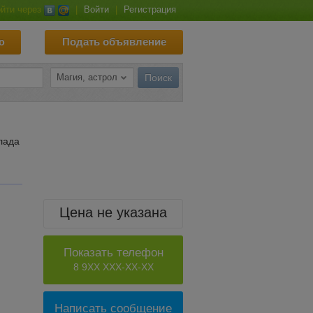
йти через
|
Войти
|
Регистрация
ю
Подать объявление
лада
Цена не указана
Показать телефон
8 9XX XXX-XX-XX
Написать сообщение