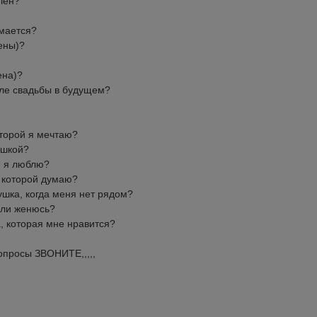
лен?
имается?
ены)?
ена)?
сле свадьбы в будущем?
оторой я мечтаю?
ушкой?
ю я люблю?
о которой думаю?
ушка, когда меня нет рядом?
если женюсь?
а, которая мне нравится?
вопросы ЗВОНИТЕ,,,,,