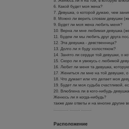
5. Женюсь ли я на той, в которую влюб
6. Какой будет моя жена?
7. Девушка, о которой думаю, чем зан
8. Можно ли верить словам девушки (ж
9. Будет ли моя жена любить меня?
10. Верна ли мне любимая девушка (ж
11. Будем ли мы любить друг друга по
12. Эта девушка - девственница?
13. Долго ли я буду холостяком?
14. Занято ли сердце той девушки, о к
15. Скоро ли я увижусь с любимой дев
16. Любит ли меня та девушка, котору
17. Жениться ли мне на той девушке, 
18. Что думает или что делает моя дев
19. Будет ли моя судьба счастливой, 
20. Влюблена ли в кого-нибудь девушк
Женюсь ли я когда-нибудь?
также дам ответы и на многие другие 
............. ......... .........
Расположение