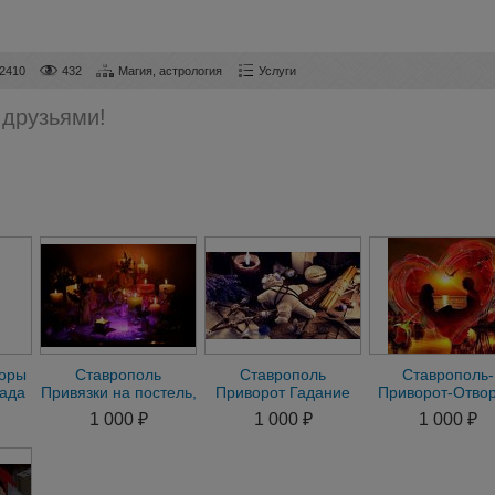
2410
432
Магия, астрология
Услуги
 друзьями!
воры
Ставрополь
Ставрополь
Ставрополь-
ада
Привязки на постель,
Приворот Гадание
Приворот-Отвор
присушки. Помощь в
Снять Порчу Остуда
Привязка-Прису
1 000 ₽
1 000 ₽
1 000 ₽
день обращения
Рассорка Присушка
Гадание-Маги