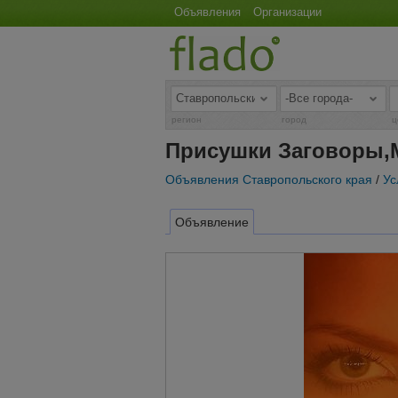
Объявления
Организации
регион
город
ц
Присушки Заговоры,
Объявления Ставропольского края
/
Ус
Объявление