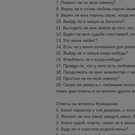
7. Помнит ли он мою измену?
8. Верну ли я снова любовь парня (муж
9. Верен ли мне парень (муж), когда м
10. Выйду ли я замуж за богатого?
11. Выходить ли мне замуж за того, кт
12. Будет ли моя судьба счастливой, е
13. Кто меня любит?
14. Есть ли у меня основания для ревн
15. Выйду ли я замуж когда-нибудь?
16. Влюблюсь ли я когда-нибудь?
17. Правда ли, что у него есть любовн
18. Продолжать ли мне знакомство с ч
19. Простил ли он мою измену?
20. Скоро ли увижусь с любимым мною
также дам ответы и на многие другие 
Ответы на вопросы Мужщинам
1. Какой характер у той девушки, о ко
2. Желает ли она (имя) увидеть меня,
3. Книга судеб, ответь, скоро ли я жен
4. Буду ли я счастлив родней жены?