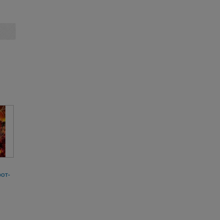
от-
шка-
я