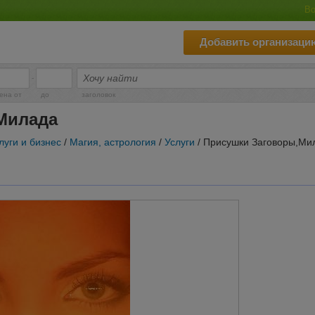
Во
Добавить организаци
-
ена от
до
заголовок
Милада
луги и бизнес
/
Магия, астрология
/
Услуги
/ Присушки Заговоры,Ми