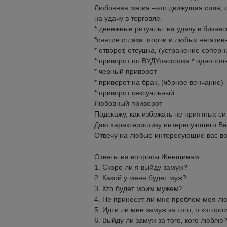
Любовная магия –это движущая сила, 
на удачу в торговле.
* денежные ритуалы: на удачу в бизнес
*снятие сглаза, порчи и любых негати
* отворот, отсушка, (устранение сопер
* приворот по ВУДУрассорка * однопол
* черный приворот
* приворот на брак, (чёрное венчание)
* приворот сексуальный
Любовный приворот
Подскажу, как избежать не приятных си
Даю характеристику интересующего Ва
Отвечу на любые интересующие вас в
Ответы на вопросы Женщинам
1. Скоро ли я выйду замуж?
2. Какой у меня будет муж?
3. Кто будет моим мужем?
4. Не принесет ли мне проблем моя л
5. Идти ли мне замуж за того, о котор
6. Выйду ли замуж за того, кого люблю