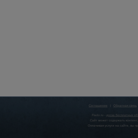
Соглашение
|
Обратная связь
Flado.ru -
доска бесплатных о
Сайт может содержать контент,
Оплачивая услуги на сайте, вы 