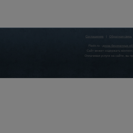
Соглашение
|
Обратная связь
Flado.ru -
доска бесплатных о
Сайт может содержать контент,
Оплачивая услуги на сайте, вы 