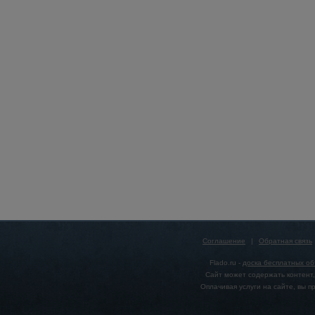
Соглашение
|
Обратная связь
Flado.ru -
доска бесплатных о
Сайт может содержать контент,
Оплачивая услуги на сайте, вы 