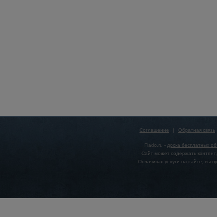
Соглашение
|
Обратная связь
Flado.ru -
доска бесплатных о
Сайт может содержать контент,
Оплачивая услуги на сайте, вы 