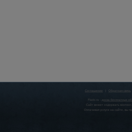
Соглашение
|
Обратная связь
Flado.ru -
доска бесплатных о
Сайт может содержать контент,
Оплачивая услуги на сайте, вы 