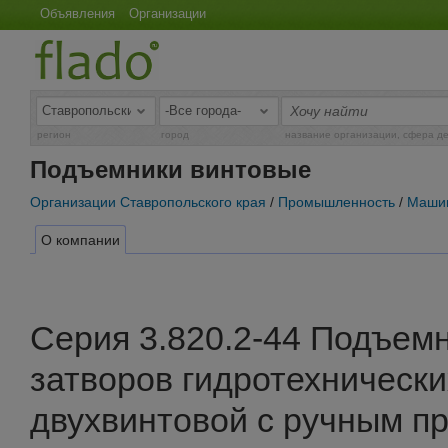
Объявления
Организации
регион
город
название организации, сфера д
Подъемники винтовые
Организации Ставропольского края
/
Промышленность
/
Маши
О компании
Серия 3.820.2-44 Подъем
затворов гидротехническ
двухвинтовой с ручным при