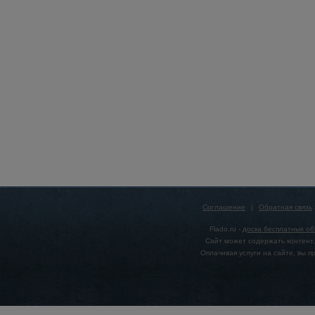
Соглашение
|
Обратная связь
Flado.ru -
доска бесплатных о
Сайт может содержать контент,
Оплачивая услуги на сайте, вы 