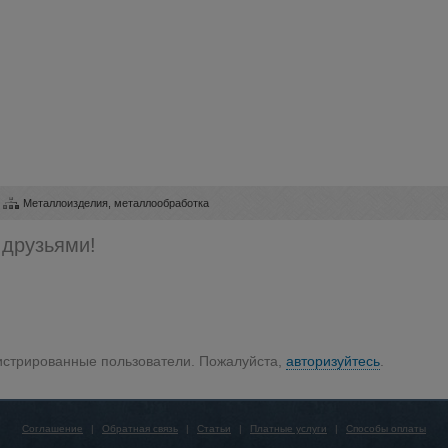
Металлоизделия, металлообработка
 друзьями!
гистрированные пользователи. Пожалуйста,
авторизуйтесь
.
Соглашение
|
Обратная связь
|
Статьи
|
Платные услуги
|
Способы оплаты