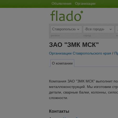
Объявления
Организации
регион
город
н
ЗАО "ЗМК МСК"
Организации Ставропольского края
/
П
О компании
Компания ЗАО "ЗМК МСК" выполнит пол
металлоконструкций. Мы изготовим ст
детали, сварные балки, колонны, сило
сложности.
Контакты