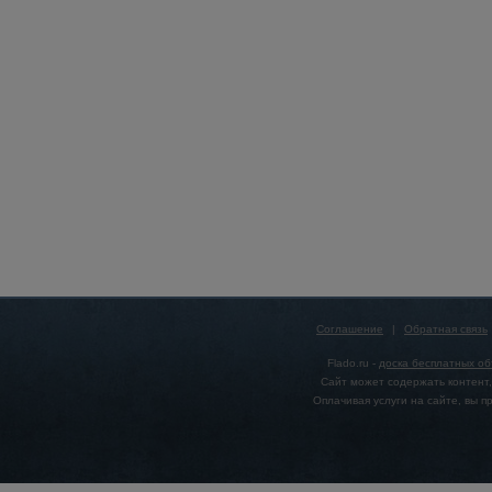
Соглашение
|
Обратная связь
Flado.ru -
доска бесплатных о
Сайт может содержать контент,
Оплачивая услуги на сайте, вы 