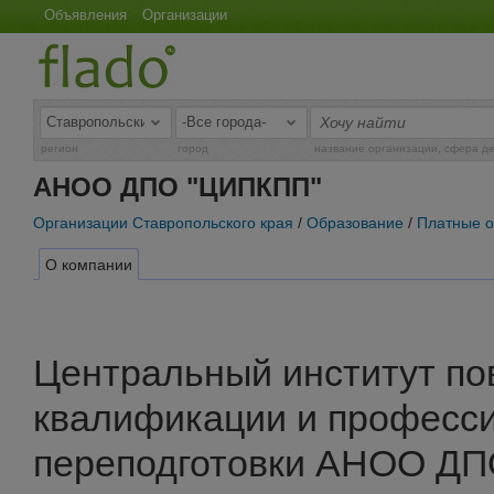
Объявления
Организации
регион
город
название организации, сфера д
АНОО ДПО "ЦИПКПП"
Организации Ставропольского края
/
Образование
/
Платные о
О компании
Центральный институт п
квалификации и професс
переподготовки АНОО Д