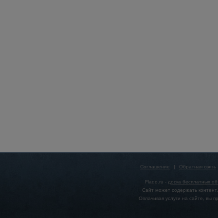
Соглашение
|
Обратная связь
Flado.ru -
доска бесплатных о
Сайт может содержать контент,
Оплачивая услуги на сайте, вы 