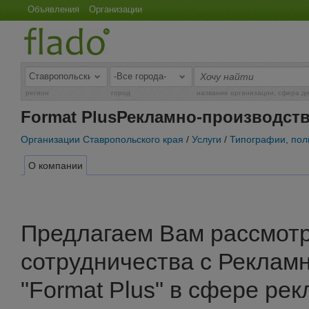
Объявления
Организации
регион
город
название организации, сфера д
Format PlusРекламно-производств
Организации Ставропольского края
/
Услуги
/
Типографии, по
О компании
Предлагаем Вам рассмот
сотрудничества с Реклам
"Format Plus" в сфере рек