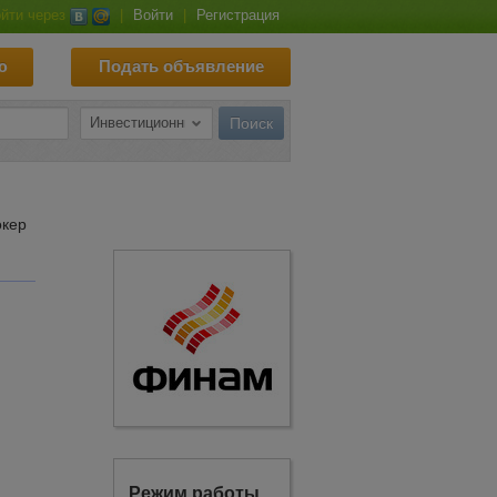
йти через
|
Войти
|
Регистрация
ю
Подать объявление
кер
Режим работы