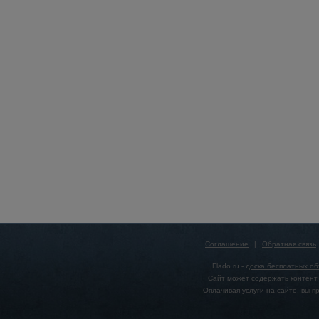
Соглашение
|
Обратная связь
Flado.ru -
доска бесплатных о
Сайт может содержать контент,
Оплачивая услуги на сайте, вы 