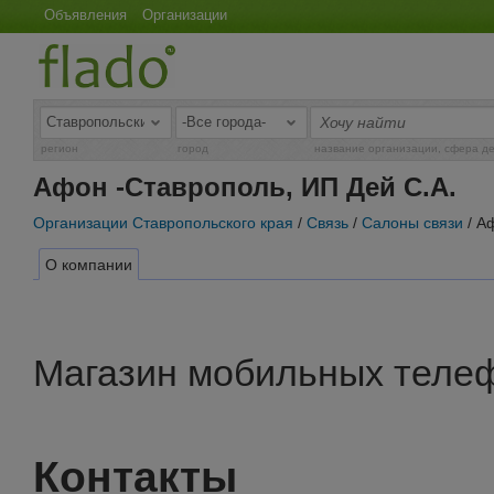
Объявления
Организации
регион
город
название организации, сфера д
Афон -Ставрополь, ИП Дей С.А.
Организации Ставропольского края
/
Связь
/
Салоны связи
/ А
О компании
Магазин мобильных теле
Контакты