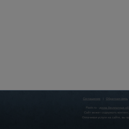
Соглашение
|
Обратная связь
Flado.ru -
доска бесплатных о
Сайт может содержать контент,
Оплачивая услуги на сайте, вы 