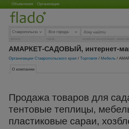
Объявления
Организации
регион
город
название организации, сфера д
АМАРКЕТ-САДОВЫЙ, интернет-маг
Организации Ставропольского края
/
Торговля
/
Мебель
/ АМАР
О компании
Продажа товаров для сада
тентовые теплицы, мебель
пластиковые сараи, хозбл