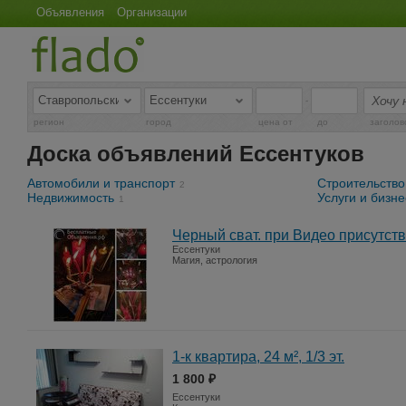
Объявления
Организации
-
регион
город
цена от
до
заголов
Доска объявлений Ессентуков
Автомобили и транспорт
Строительство
2
Недвижимость
Услуги и бизне
1
Черный сват. при Видео присутств
Ессентуки
Магия, астрология
1-к квартира, 24 м², 1/3 эт.
1 800 ₽
Ессентуки