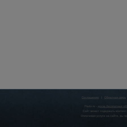
Соглашение
|
Обратная связь
Flado.ru -
доска бесплатных о
Сайт может содержать контент,
Оплачивая услуги на сайте, вы 