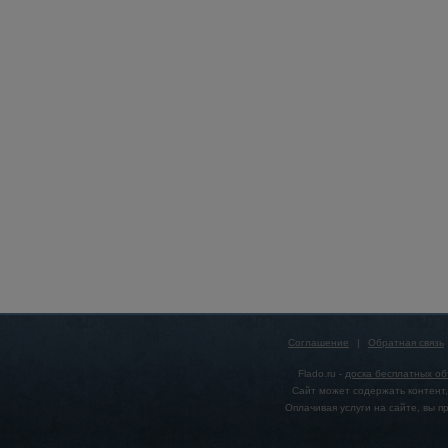
Соглашение
|
Обратная связь
Flado.ru -
доска бесплатных о
Сайт может содержать контент,
Оплачивая услуги на сайте, вы 